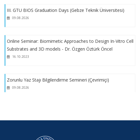
III. GTU BIOS Graduation Days (Gebze Teknik Üniversitesi)
EGET Vakfı Burs Duyurusu
09.08.2026
AB Destekli ESPS Projesi Burs Başvuruları
Online Seminar: Biomimetic Approaches to Design In-Vitro Cell
Substrates and 3D models - Dr. Özgen Öztürk Öncel
Yemek Bursu
16.10.2023
2025-2026 Dönemi AB Bursları Duyurusu
Zorunlu Yaz Stajı Bilgilendirme Semineri (Çevrimiçi)
2025 Yılı TÜBA - TEKNOFEST Doktora Bilim Ödülleri
09.08.2026
TESYEV Bursu Duyurusu
9 Ekim 2024 - Mezunlar Günü
27.09.2024
2025-2026 Eğitim-Öğretim Yılı Güz Yarıyılı Biyomühendislik
Lisansüstü Başvuruları