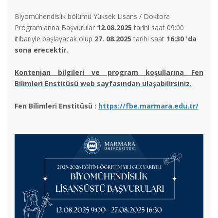
Biyomühendislik bölümü Yüksek Lisans / Doktora
Programlarına Başvurular
12.08.2025
tarihi saat 09:00
itibariyle başlayacak olup
27. 08.2025
tarihi saat
16:30 'da
sona erecektir.
Kontenjan bilgileri ve program koşullarına Fen
Bilimleri Enstitüsü web sayfasından ulaşabilirsiniz.
Fen Bilimleri Enstitüsü :
https://fbe.marmara.edu.tr/
2025 Yılı TÜBA - TEKNOFEST Doktora Bilim Ödülleri
TESYEV Bursu Duyurusu