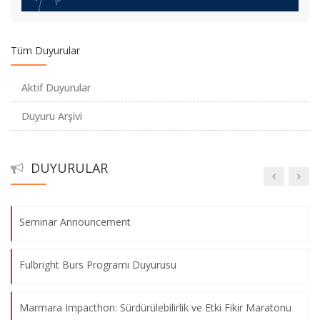
2025-2026 Eğitim-Öğretim Yılı Güz Yarıyılı Biyomühendislik
Tüm Duyurular
Lisansüstü Başvuruları
Aktif Duyurular
2025-2026 Eğitim-Öğretim Yılı Bitirme Projeleri Duyurusu
Duyuru Arşivi
Biyomühendislik Bölümü Tanıtım Günleri
DUYURULAR
2024–2025 Mezuniyet Töreni Duyurusu
Seminar Announcement
Fulbright Burs Programı Duyurusu
9 Ekim 2024 - Mezunlar Günü
Marmara Impacthon: Sürdürülebilirlik ve Etki Fikir Maratonu
27.09.2024