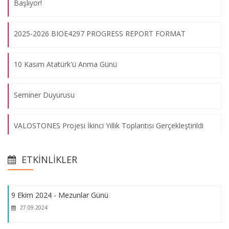
Başlıyor!
III. GTU BIOS Graduation Days (Gebze Teknik Üniversitesi)
2025-2026 BIOE4297 PROGRESS REPORT FORMAT
09.08.2026
10 Kasım Atatürk'ü Anma Günü
Online Seminar: Biomimetic Approaches to Design In-Vitro Cell
Substrates and 3D models - Dr. Özgen Öztürk Öncel
Seminer Duyurusu
16.10.2023
VALOSTONES Projesi İkinci Yıllık Toplantısı Gerçekleştirildi
Zorunlu Yaz Stajı Bilgilendirme Semineri (Çevrimiçi)
Jean Monnet Burs Programı
09.08.2026
ETKINLIKLER
İstanbul Ticaret Odası Burs Duyurusu
9 Ekim 2024 - Mezunlar Günü
27.09.2024
Sabancı Vakfı Burs Duyurusu